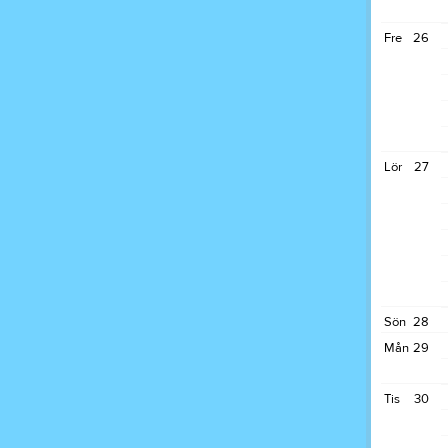
Fre
26
Lör
27
Sön
28
Mån
29
Tis
30