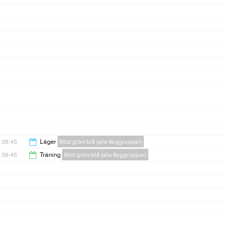
08:45
Läger
Röd/grön/blå (alla färggrupper)
08:45
Träning
Röd/grön/blå (alla färggrupper)
13:00
12:00