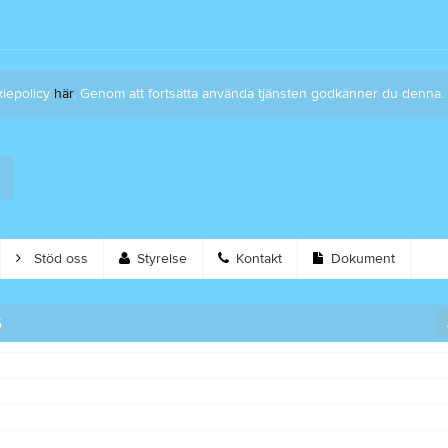
kiepolicy
här
. Genom att fortsätta använda tjänsten godkänner du denna.
Stöd oss
Styrelse
Kontakt
Dokument
6