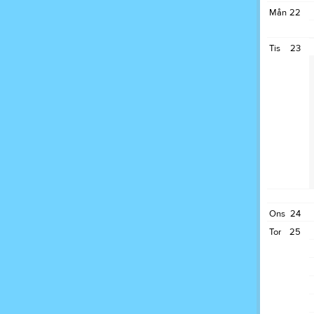
Mån
22
Tis
23
Ons
24
Tor
25