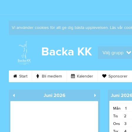
Vi använder cookies för att ge dig bästa upplevelsen. Läs vår coo
Backa KK
Välj grupp
Start
Bli medlem
Kalender
Sponsorer
Juni 2026
Juni 202
Mån
1
Tis
2
Ons
3
Tor
4