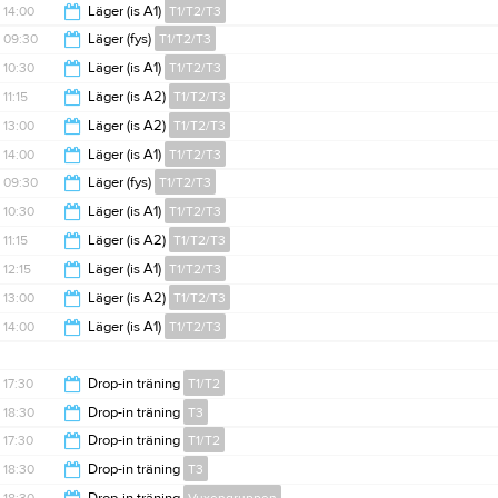
13:00
14:00
Läger (is A1)
T1/T2/T3
13:45
09:30
Läger (fys)
T1/T2/T3
14:45
10:30
Läger (is A1)
T1/T2/T3
10:15
11:15
Läger (is A2)
T1/T2/T3
11:15
13:00
Läger (is A2)
T1/T2/T3
12:00
14:00
Läger (is A1)
T1/T2/T3
13:45
09:30
Läger (fys)
T1/T2/T3
14:45
10:30
Läger (is A1)
T1/T2/T3
10:15
11:15
Läger (is A2)
T1/T2/T3
11:15
12:15
Läger (is A1)
T1/T2/T3
12:00
13:00
Läger (is A2)
T1/T2/T3
13:00
14:00
Läger (is A1)
T1/T2/T3
13:45
14:45
17:30
Drop-in träning
T1/T2
18:30
Drop-in träning
T3
18:30
17:30
Drop-in träning
T1/T2
19:30
18:30
Drop-in träning
T3
18:30