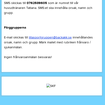
SMS skickas till
0762589605
som är numret till vår
huvudtränaren Tatiana. SMS:et ska innehålla orsak, namn och
grupp.
Färggrupperna
E-mail skickas till
lillasportgruppen@backakk.se
innehållandes
orsak, namn och grupp. Märk mailet med rubriken frånvaro /
sjukanmälan.
Ingen frånvaroanmälan besvaras!