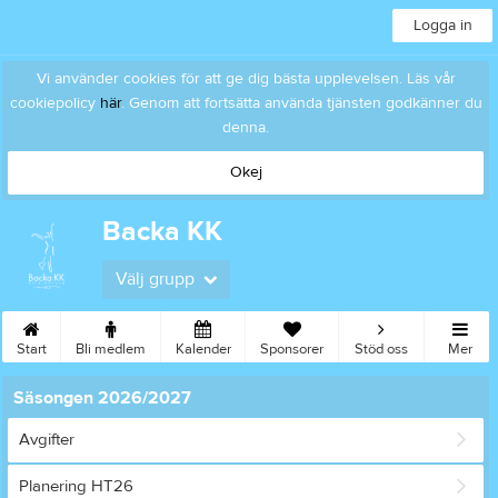
Logga in
Vi använder cookies för att ge dig bästa upplevelsen. Läs vår
cookiepolicy
här
. Genom att fortsätta använda tjänsten godkänner du
denna.
Okej
Backa KK
Välj grupp
Start
Bli medlem
Kalender
Sponsorer
Stöd oss
Mer
Säsongen 2026/2027
Avgifter
Planering HT26